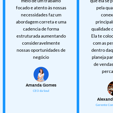
meio de um trabalho
que ela se 
focado e atento às nossas
pela qua
necessidades faz um
conex
abordagem correta e uma
principa
cadencia de forma
qualidade 
estruturada aumentando
Ela te colo
consideravelmente
com as pe
nossas oportunidades de
dentro daq
negócio
planeja par
de vendas
perca
Amanda Gomes
CEO da Soul
Alexand
Gerente Com