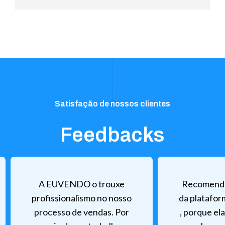
Satisfação de nossos clientes
Feedbacks
A EUVENDO o trouxe
Recomendo
profissionalismo no nosso
da plataf
processo de vendas. Por
, porque el