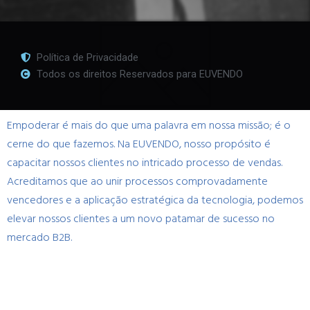
Política de Privacidade
Todos os direitos Reservados para EUVENDO
Empoderar é mais do que uma palavra em nossa missão; é o
cerne do que fazemos. Na EUVENDO, nosso propósito é
capacitar nossos clientes no intricado processo de vendas.
Acreditamos que ao unir processos comprovadamente
vencedores e a aplicação estratégica da tecnologia, podemos
elevar nossos clientes a um novo patamar de sucesso no
mercado B2B.